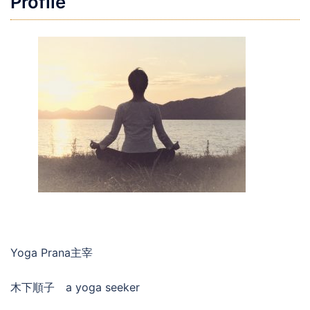
Profile
Yoga Prana主宰
木下順子 a yoga seeker