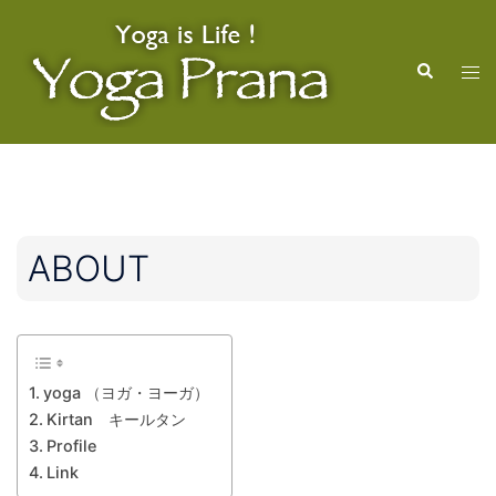
コ
ン
検
テ
ト
索
ン
グ
ツ
ル
へ
メ
ス
ニ
キ
ュ
ッ
ー
ABOUT
プ
yoga （ヨガ・ヨーガ）
Kirtan キールタン
Profile
Link