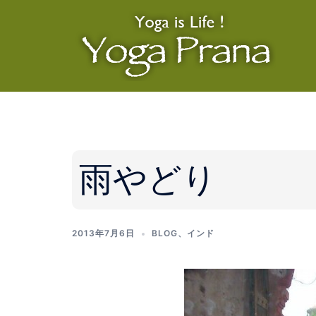
コ
ン
テ
ン
ツ
へ
ス
キ
ッ
雨やどり
プ
2013年7月6日
BLOG
、
インド