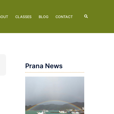
検
BOUT
CLASSES
BLOG
CONTACT
索
Prana News