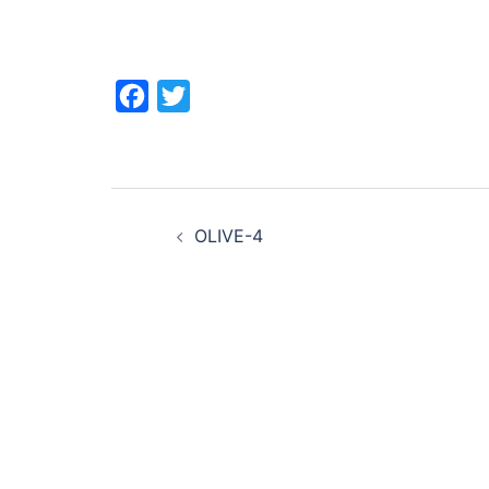
Facebook
Twitter
投
OLIVE-4
稿
ナ
ビ
ゲ
ー