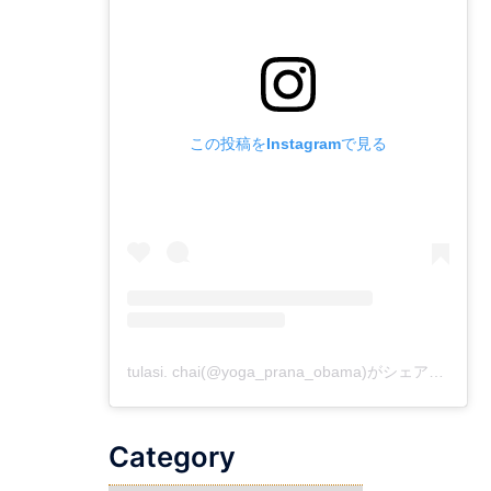
この投稿をInstagramで見る
tulasi. chai(@yoga_prana_obama)がシェアした投稿
Category