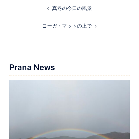
投
真冬の今日の風景
稿
ナ
ヨーガ・マットの上で
ビ
ゲ
ー
シ
ョ
Prana News
ン