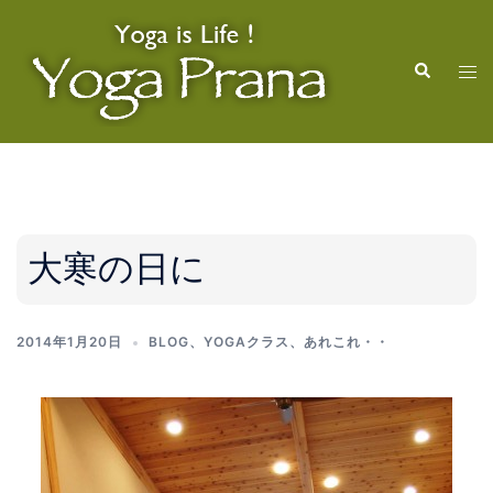
コ
ン
検
テ
ト
索
ン
グ
ツ
ル
へ
メ
ス
ニ
キ
ュ
ッ
ー
大寒の日に
プ
2014年1月20日
BLOG
、
YOGAクラス
、
あれこれ・・