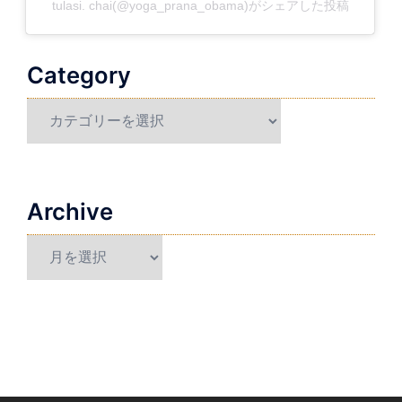
tulasi. chai(@yoga_prana_obama)がシェアした投稿
Category
Category
Archive
Archive