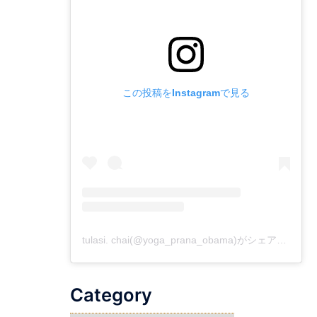
この投稿をInstagramで見る
tulasi. chai(@yoga_prana_obama)がシェアした投稿
Category