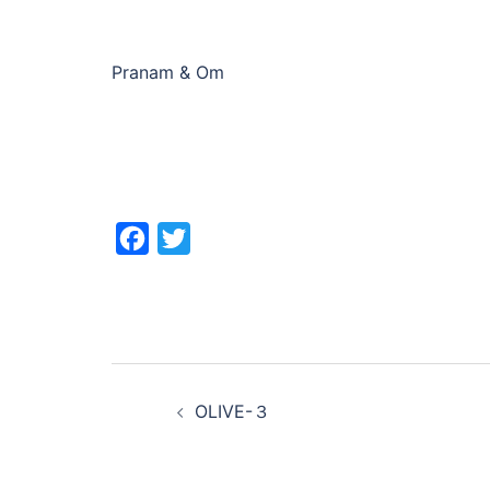
Pranam & Om
Facebook
Twitter
投
OLIVE-３
稿