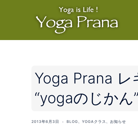
コ
ン
テ
ン
ツ
へ
ス
キ
ッ
Yoga Pran
プ
“yogaのじか
2013年6月3日
BLOG
、
YOGAクラス
、
お知らせ