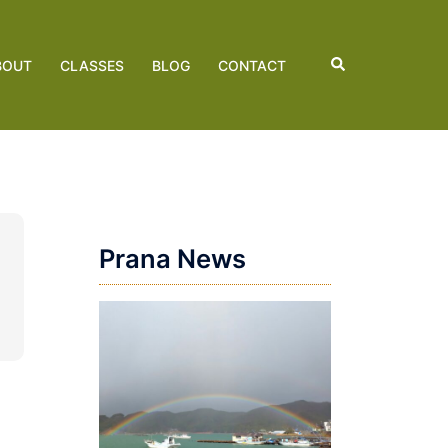
検
BOUT
CLASSES
BLOG
CONTACT
索
Prana News