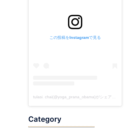
この投稿をInstagramで見る
tulasi. chai(@yoga_prana_obama)がシェアした投稿
Category