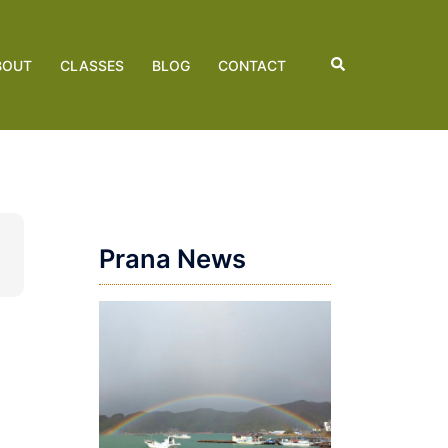
検
BOUT
CLASSES
BLOG
CONTACT
索
Prana News