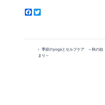
Facebook
Twitter
投
季節のyogaとセルフケア ～秋の始
稿
まり～
ナ
ビ
ゲ
ー