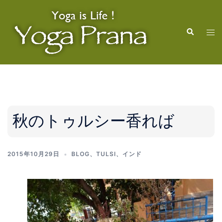
コ
ン
検
テ
ト
索
ン
グ
ツ
ル
へ
メ
ス
ニ
キ
ュ
ッ
ー
秋のトゥルシー香れば
プ
2015年10月29日
BLOG
、
TULSI
、
インド