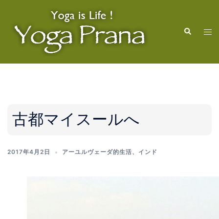
コ
ン
検
テ
ト
索
ン
グ
ツ
ル
へ
メ
ス
ニ
キ
ュ
ッ
ー
古都マイスールへ
プ
2017年4月2日
アーユルヴェーダ的生活
、
インド