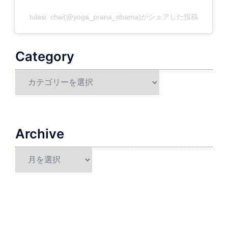
tulasi. chai(@yoga_prana_obama)がシェアした投稿
Category
Category
Archive
Archive