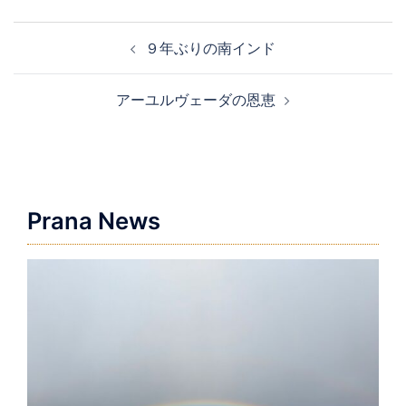
投
９年ぶりの南インド
稿
ナ
アーユルヴェーダの恩恵
ビ
ゲ
ー
シ
ョ
Prana News
ン