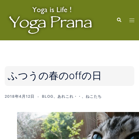
コ
ン
検
テ
ト
索
ン
グ
ツ
ル
へ
メ
ス
ニ
キ
ュ
ッ
ー
ふつうの春のoffの日
プ
2018年4月12日
BLOG
、
あれこれ・・
、
ねこたち