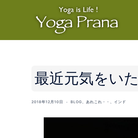
コ
ン
テ
ン
ツ
へ
ス
キ
ッ
最近元気をい
プ
2018年12月10日
BLOG
、
あれこれ・・
、
インド