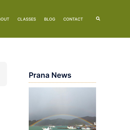
検
BOUT
CLASSES
BLOG
CONTACT
索
Prana News