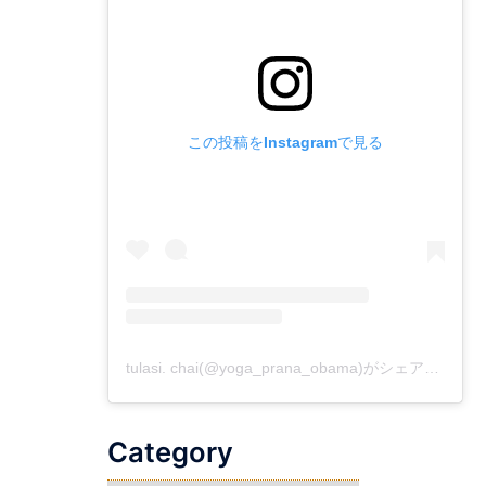
この投稿をInstagramで見る
tulasi. chai(@yoga_prana_obama)がシェアした投稿
Category