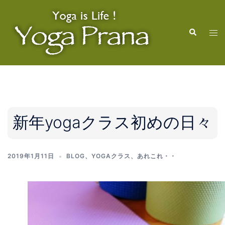
コ
ン
検
テ
ト
索
ン
グ
ツ
ル
へ
メ
ス
ニ
キ
ュ
ッ
ー
新年yogaクラス初めの日々
プ
2019年1月11日
BLOG
、
YOGAクラス
、
あれこれ・・