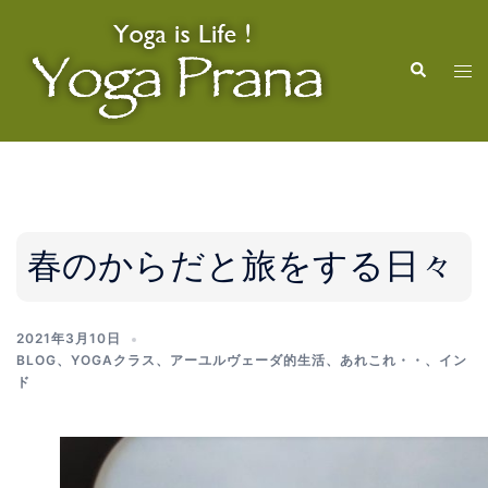
コ
ン
検
テ
ト
索
ン
グ
ツ
ル
へ
メ
ス
ニ
キ
ュ
ッ
ー
春のからだと旅をする日々
プ
2021年3月10日
BLOG
、
YOGAクラス
、
アーユルヴェーダ的生活
、
あれこれ・・
、
イン
ド