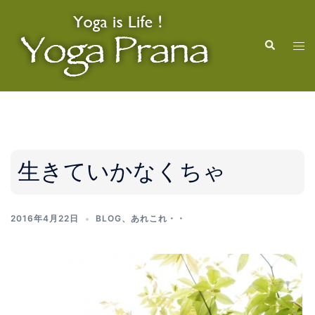
コ
ン
検
テ
ト
索
ン
グ
ツ
ル
へ
メ
ス
ニ
キ
ュ
ッ
ー
生きていかなくちゃ
プ
2016年4月22日
BLOG
、
あれこれ・・