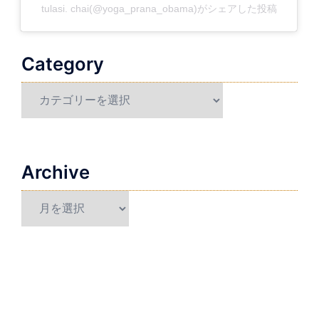
tulasi. chai(@yoga_prana_obama)がシェアした投稿
Category
Category
Archive
Archive