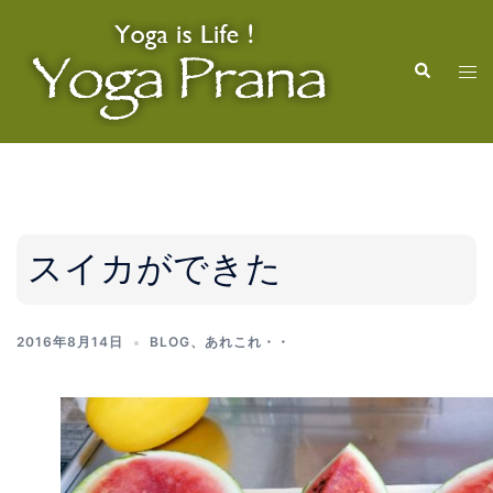
コ
ン
検
テ
ト
索
ン
グ
ツ
ル
へ
メ
ス
ニ
キ
ュ
ッ
ー
スイカができた
プ
2016年8月14日
BLOG
、
あれこれ・・