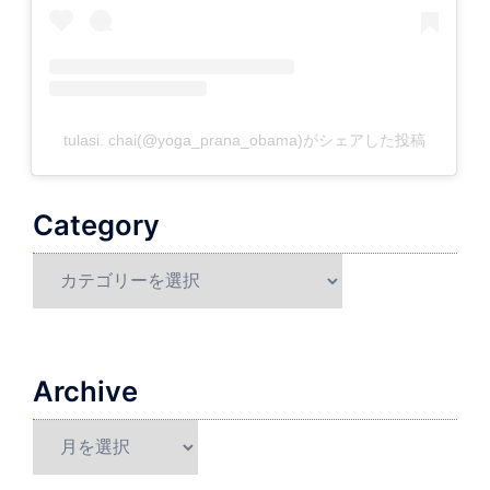
tulasi. chai(@yoga_prana_obama)がシェアした投稿
Category
Category
Archive
Archive