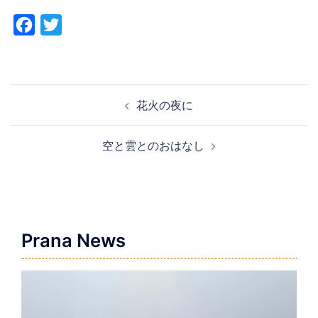
Facebook
Twitter
投
花火の夜に
稿
ナ
空と雲とのおはなし
ビ
ゲ
ー
シ
ョ
Prana News
ン