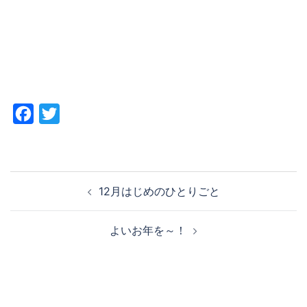
Facebook
Twitter
投
12月はじめのひとりごと
稿
ナ
よいお年を～！
ビ
ゲ
ー
シ