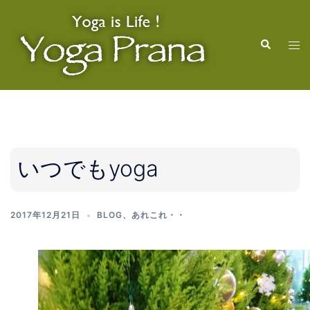
コ
ン
検
テ
ト
索
ン
グ
ツ
ル
へ
メ
ス
ニ
キ
ュ
ッ
ー
いつでもyoga
プ
2017年12月21日
BLOG
、
あれこれ・・