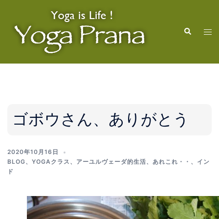
コ
ン
検
テ
ト
索
ン
グ
ツ
ル
へ
メ
ス
ニ
キ
ュ
ッ
ー
ゴボウさん、ありがとう
プ
2020年10月16日
BLOG
、
YOGAクラス
、
アーユルヴェーダ的生活
、
あれこれ・・
、
イン
ド