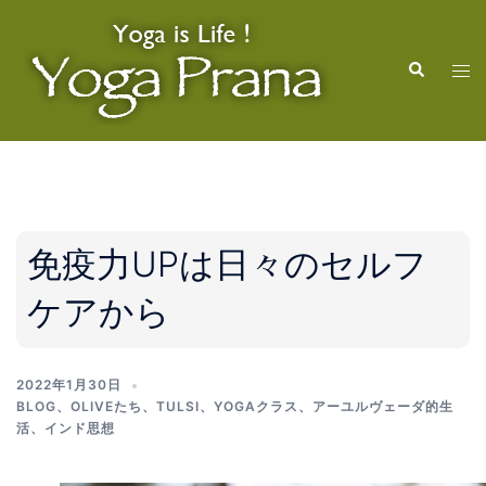
コ
ン
検
テ
ト
索
ン
グ
ツ
ル
へ
メ
ス
ニ
キ
ュ
ッ
ー
免疫力UPは日々のセルフ
プ
ケアから
2022年1月30日
BLOG
、
OLIVEたち
、
TULSI
、
YOGAクラス
、
アーユルヴェーダ的生
活
、
インド思想