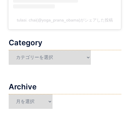
tulasi. chai(@yoga_prana_obama)がシェアした投稿
Category
Category
Archive
Archive