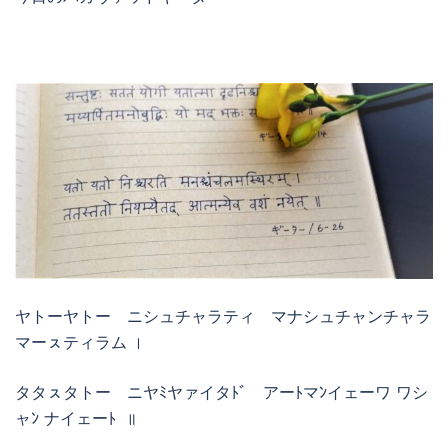
ヤトーヤトー ニシュチャラティ マナシュチャンチャラ
マーㇲティラム ।
タタㇲタトー ニヤﾐヤァイタﾄﾞ アーﾄマﾝイェーワ ワシ
ャﾝ ナイェーﾄ ॥