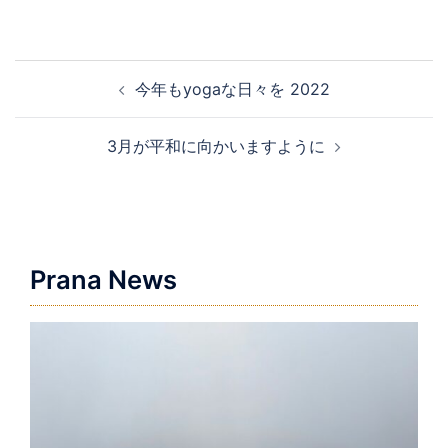
投
今年もyogaな日々を 2022
稿
ナ
3月が平和に向かいますように
ビ
ゲ
ー
シ
ョ
Prana News
ン