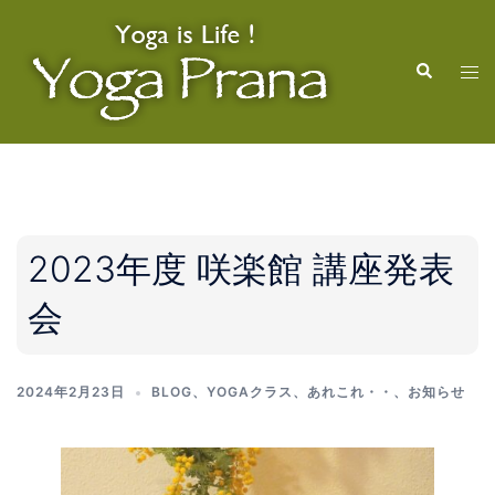
コ
ン
検
テ
ト
索
ン
グ
ツ
ル
へ
メ
ス
ニ
キ
ュ
ッ
ー
2023年度 咲楽館 講座発表
プ
会
2024年2月23日
BLOG
、
YOGAクラス
、
あれこれ・・
、
お知らせ