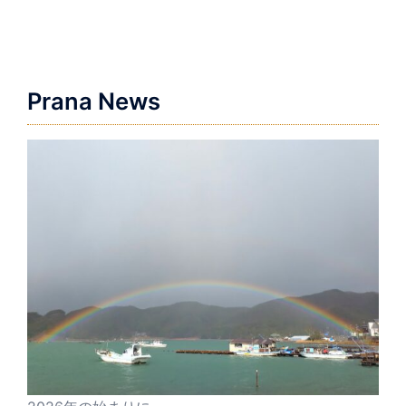
ゲ
ー
シ
ョ
Prana News
ン