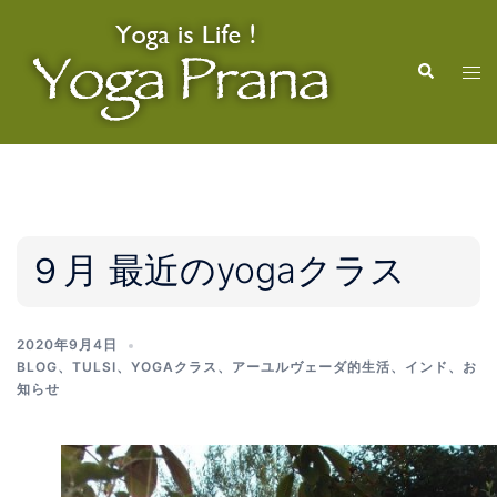
コ
ン
検
テ
ト
索
ン
グ
ツ
ル
へ
メ
ス
ニ
キ
ュ
ッ
ー
９月 最近のyogaクラス
プ
2020年9月4日
BLOG
、
TULSI
、
YOGAクラス
、
アーユルヴェーダ的生活
、
インド
、
お
知らせ